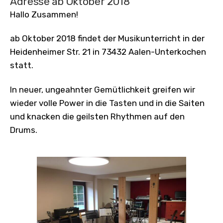
Adresse ab Oktober 2018
an
Hallo Zusammen!
seinem
Bestimmung-
ab Oktober 2018 findet der Musikunterricht in der
Ort
Heidenheimer Str. 21 in 73432 Aalen-Unterkochen
statt.
In neuer, ungeahnter Gemütlichkeit greifen wir
wieder volle Power in die Tasten und in die Saiten
und knacken die geilsten Rhythmen auf den
Drums.