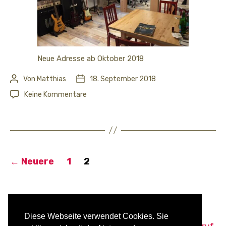
Neue Adresse ab Oktober 2018
Von
Matthias
18. September 2018
Beitragsautor
Veröffentlichungsdatum
zu
Keine Kommentare
Musikschule
Matthias
Schiele
–
Neue
Seitennummerierung
Adresse
←
Neuere
1
2
der
ab
Beiträge
Oktober
2018
© 2026 Musikschule Matthias Schiele Aalen
MyMusicWeb.de
Diese Webseite verwendet Cookies. Sie