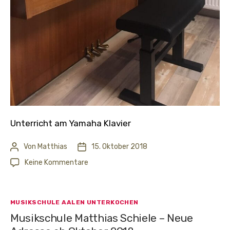
Unterricht am Yamaha Klavier
Von
Matthias
15. Oktober 2018
Beitragsautor
Veröffentlichungsdatum
zu
Keine Kommentare
Das
Yamaha
Klavier
Kategorien
MUSIKSCHULE AALEN UNTERKOCHEN
steht
Musikschule Matthias Schiele – Neue
jetzt
auch