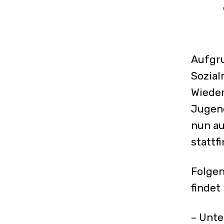
Aufgr
Sozial
Wieder
Jugend
nun au
stattf
Folgen
findet
– Unte