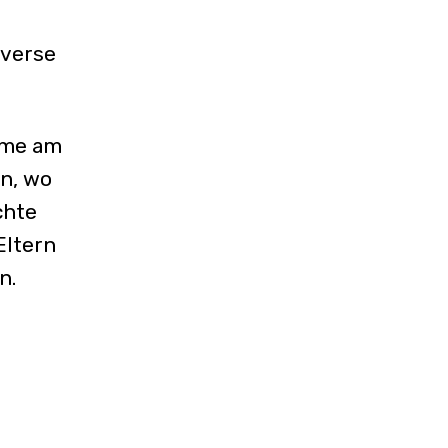
iverse
ahme am
en, wo
chte
Eltern
n.