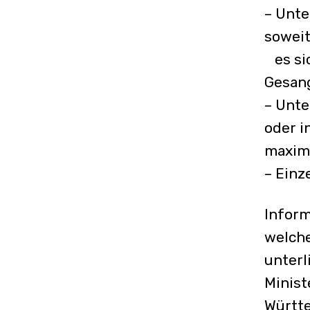
– Unte
sowei
es sic
Gesang
– Unte
oder i
maxima
– Einz
Inform
welch
unterl
Minist
Württ