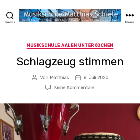
Suche
Menü
MyMusicWeb.de
Kategorien
MUSIKSCHULE AALEN UNTERKOCHEN
Schlagzeug stimmen
Von
Matthias
8. Juli 2020
Beitragsautor
Veröffentlichungsdatum
zu
Keine Kommentare
Schlagzeug
stimmen